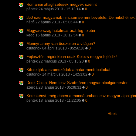
Romániai átlagfizetések megyék szerint
péntek 24 május 2013 - 15:13:14
0
350 ezer magyarnak nincsen semmi bevétele. De miből élnek
hétfő 22 április 2013 - 05:06:44
0
Magyarország hatalmas árat fog fizetni
kedd 16 április 2013 - 10:12:54
0
Mennyi arany van összesen a világon?
csütörtök 04 április 2013 - 05:56:18
0
Fejlesztési régiónkban csak Kolozs megye fejlődik!
péntek 22 március 2013 - 05:13:20
0
Kifosztják a szomszédok a határ menti boltokat
csütörtök 14 március 2013 - 14:53:02
0
Dorel Coica: Nem lesz Szatmáron magyar alpolgármester
szerda 23 január 2013 - 05:38:31
0
Kereskényi: még ebben a mandátumban lesz magyar alpolgá
péntek 18 január 2013 - 11:22:05
0
Hírek