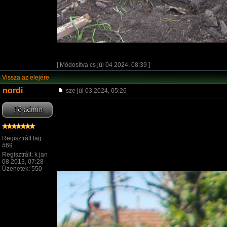
[ Módosítva cs júl 04 2024, 08:39 ]
Vissza az elejére
nordi
sze júl 03 2024, 05:26
Regisztrált tag
#69
Regisztrált: k jan
08 2013, 07:28
Üzenetek: 550