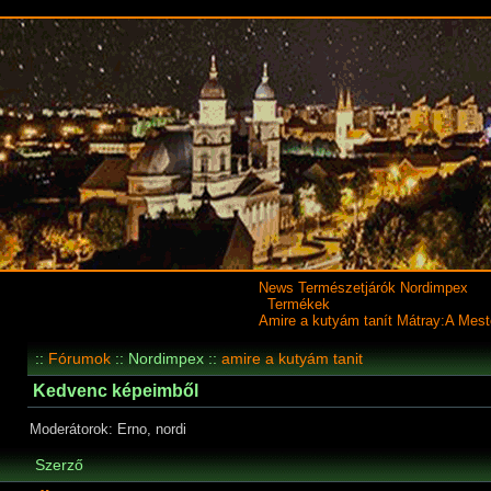
News
Természetjárók
Nordimpex
Termékek
Amire a kutyám tanít
Mátray:A Mest
::
Fórumok
:: Nordimpex ::
amire a kutyám tanit
Kedvenc képeimből
Moderátorok: Erno, nordi
Szerző