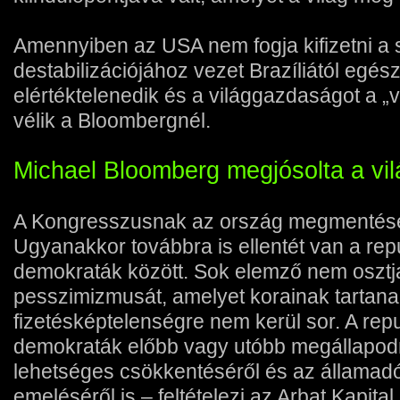
Amennyiben az USA nem fogja kifizetni a 
destabilizációjához vezet Brazíliától egész
elértéktelenedik és a világgazdaságot a „
vélik a Bloombergnél.
Michael Bloomberg megjósolta a vilá
A Kongresszusnak az ország megmentésé
Ugyanakkor továbbra is ellentét van a re
demokraták között. Sok elemző nem oszt
pesszimizmusát, amelyet korainak tartana
fizetésképtelenségre nem kerül sor. A rep
demokraták előbb vagy utóbb megállapod
lehetséges csökkentéséről és az államad
emeléséről is – feltételezi az Arbat Kapital