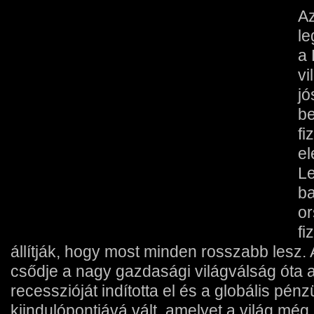
Az
le
a
vi
jó
be
fi
el
Le
ba
o
fi
állítják, hogy most minden rosszabb lesz
csődje a nagy gazdasági világválság óta
recesszióját indította el és a globális pén
kiindulópontjává vált, amelyet a világ még