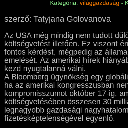
Kategória:
világgazdaság
- 
szerző: Tatyjana Golovanova
Az USA még mindig nem tudott dűlőr
költségvetést illetően. Ez viszont 
fontos kérdést, mégpedig az állam
emelését. Az amerikai hírek hiányáb
kezd nyugtalanná válni.
A Bloomberg ügynökség egy globális
ha az amerikai kongresszusban nem
kompromisszumot október 17-ig, am
költségvetésében összesen 30 milli
legnagyobb gazdasági nagyhatalo
fizetésképtelenségével egyenlő.