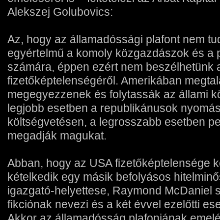
Alekszej Golubovics:
Az, hogy az államadóssági plafont nem t
egyértelmű a komoly közgazdászok és a 
számára, éppen ezért nem beszélhetünk
fizetőképtelenségéről. Amerikában megtal
megegyezzenek és folytassák az állami köl
legjobb esetben a republikánusok nyomásá
költségvetésen, a legrosszabb esetben pe
megadják magukat.
Abban, hogy az USA fizetőképtelensége 
kételkedik egy másik befolyásos hitelminő
igazgató-helyettese, Raymond McDaniel sem
fikciónak nevezi és a két évvel ezelőtti e
Akkor az államadósság plafonjának emelé