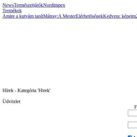
News
Természetjárók
Nordimpex
Termékek
Amire a kutyám tanít
Mátray:A Mester
Elérhetõségek
Kedvenc képeim
Hírek - Kategória 'Hirek'
Üdvözlet
F