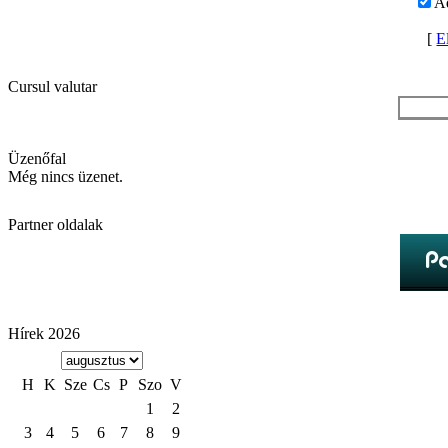
A
[
El
Cursul valutar
C
Üzenőfal
Még nincs üzenet.
Partner oldalak
Hírek 2026
H
K
Sze
Cs
P
Szo
V
1
2
3
4
5
6
7
8
9