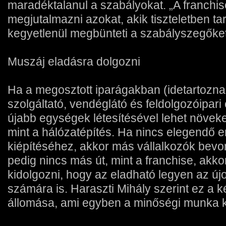
maradéktalanul a szabályokat. „A franch
megjutalmazni azokat, akik tiszteletben tart
kegyetlenül megbünteti a szabályszegőket"
Muszáj eladásra dolgozni
Ha a megosztott iparágakban (idetartozna
szolgáltató, vendéglátó és feldolgozóipari
újabb egységek létesítésével lehet növeke
mint a hálózatépítés. Ha nincs elegendő er
kiépítéséhez, akkor más vállalkozók bev
pedig nincs más út, mint a franchise, akkor
kidolgozni, hogy az eladható legyen az ú
számára is. Haraszti Mihály szerint ez a 
állomása, ami egyben a minőségi munka k