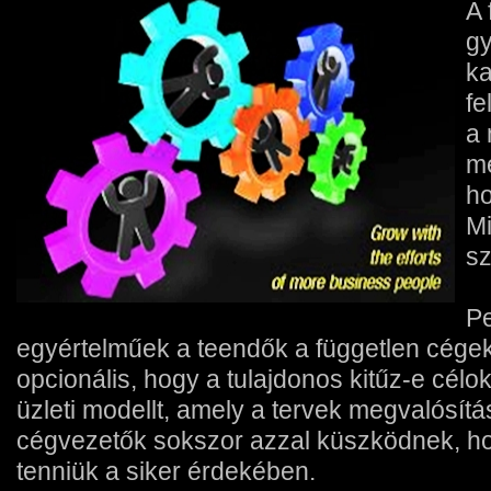
A 
gy
ka
fe
a 
mé
ho
Mi
sz
Pe
egyértelműek a teendők a független cégekn
opcionális, hogy a tulajdonos kitűz-e célok
üzleti modellt, amely a tervek megvalósítá
cégvezetők sokszor azzal küszködnek, hog
tenniük a siker érdekében.