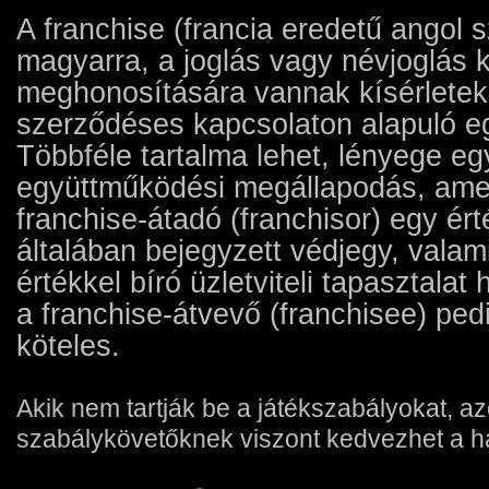
A franchise (francia eredetű angol 
magyarra, a joglás vagy névjoglás 
meghonosítására vannak kísérletek[
szerződéses kapcsolaton alapuló e
Többféle tartalma lehet, lényege eg
együttműködési megállapodás, ame
franchise-átadó (franchisor) egy ért
általában bejegyzett védjegy, valam
értékkel bíró üzletviteli tapasztalat 
a franchise-átvevő (franchisee) pedi
köteles.
Akik nem tartják be a játékszabályokat, a
szabálykövetőknek viszont kedvezhet a há