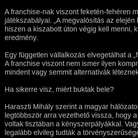
A franchise-nak viszont feketén-fehéren
játékszabályai. „A megvalósítás az elejé
hiszen a kiszabott úton végig kell menni, 
eredmény.
Egy független vállalkozás elvegetálhat a „
A franchise viszont nem ismer ilyen kompr
mindent vagy semmit alternatívák léteznek
Ha sikerre visz, miért buktak bele?
Haraszti Mihály szerint a magyar hálózat
legtöbbször arra vezethető vissza, hogy 
voltak tisztában a kényszerpályákkal. Va
legalább elvileg tudták a törvényszerűség